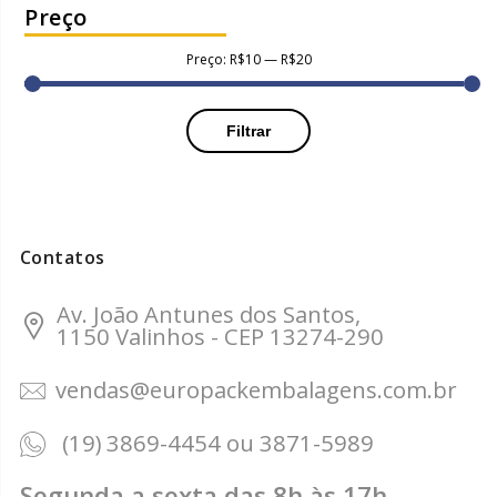
Preço
Preço:
R$10
—
R$20
Filtrar
Contatos
Av. João Antunes dos Santos,
1150 Valinhos - CEP 13274-290
vendas@europackembalagens.com.br
(19) 3869-4454 ou 3871-5989
Segunda a sexta das 8h às 17h