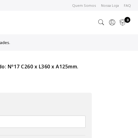
Quem Somos
Nossa Loja
FAQ
0
dades.
do: Nº17 C260 x L360 x A125mm.