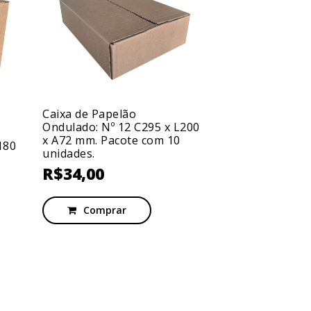
Caixa de Papelão
Ondulado: Nº 12 C295 x L200
x A72 mm. Pacote com 10
180
Caixa de Pape
unidades.
Ondulado: Nº 0
R$
34,00
x A170mm. Pac
unidades.
R$
28,00
Comprar
Compra