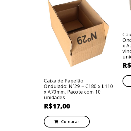
Cai
Ond
x A
vin
uni
ão Ondulado:
120 x A200mm.
R
unidades.
Caixa de Papelão
Ondulado: Nº29 – C180 x L110
x A70mm. Pacote com 10
r
unidades
R$
17,00
Comprar